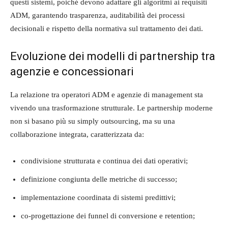
questi sistemi, poiché devono adattare gli algoritmi ai requisiti
ADM, garantendo trasparenza, auditabilità dei processi
decisionali e rispetto della normativa sul trattamento dei dati.
Evoluzione dei modelli di partnership tra
agenzie e concessionari
La relazione tra operatori ADM e agenzie di management sta
vivendo una trasformazione strutturale. Le partnership moderne
non si basano più su simply outsourcing, ma su una
collaborazione integrata, caratterizzata da:
condivisione strutturata e continua dei dati operativi;
definizione congiunta delle metriche di successo;
implementazione coordinata di sistemi predittivi;
co-progettazione dei funnel di conversione e retention;