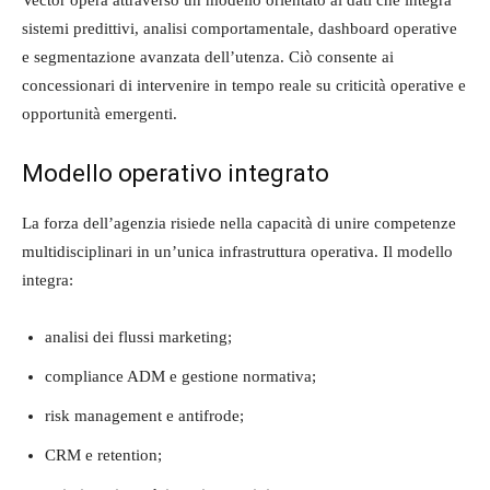
sistemi predittivi, analisi comportamentale, dashboard operative
e segmentazione avanzata dell’utenza. Ciò consente ai
concessionari di intervenire in tempo reale su criticità operative e
opportunità emergenti.
Modello operativo integrato
La forza dell’agenzia risiede nella capacità di unire competenze
multidisciplinari in un’unica infrastruttura operativa. Il modello
integra:
analisi dei flussi marketing;
compliance ADM e gestione normativa;
risk management e antifrode;
CRM e retention;