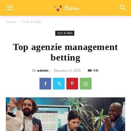
Home
Tech & Web
Tech & Web
Top agenzie management
betting
Di
admin
-
940
Dicembre 12, 2025