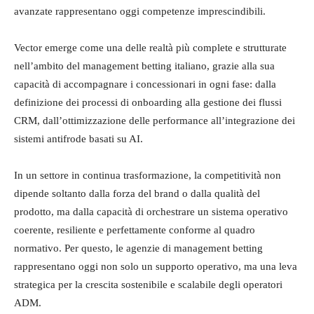
avanzate rappresentano oggi competenze imprescindibili.
Vector emerge come una delle realtà più complete e strutturate
nell’ambito del management betting italiano, grazie alla sua
capacità di accompagnare i concessionari in ogni fase: dalla
definizione dei processi di onboarding alla gestione dei flussi
CRM, dall’ottimizzazione delle performance all’integrazione dei
sistemi antifrode basati su AI.
In un settore in continua trasformazione, la competitività non
dipende soltanto dalla forza del brand o dalla qualità del
prodotto, ma dalla capacità di orchestrare un sistema operativo
coerente, resiliente e perfettamente conforme al quadro
normativo. Per questo, le agenzie di management betting
rappresentano oggi non solo un supporto operativo, ma una leva
strategica per la crescita sostenibile e scalabile degli operatori
ADM.