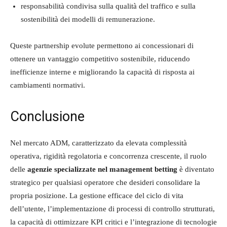
responsabilità condivisa sulla qualità del traffico e sulla
sostenibilità dei modelli di remunerazione.
Queste partnership evolute permettono ai concessionari di
ottenere un vantaggio competitivo sostenibile, riducendo
inefficienze interne e migliorando la capacità di risposta ai
cambiamenti normativi.
Conclusione
Nel mercato ADM, caratterizzato da elevata complessità
operativa, rigidità regolatoria e concorrenza crescente, il ruolo
delle
agenzie specializzate nel management betting
è diventato
strategico per qualsiasi operatore che desideri consolidare la
propria posizione. La gestione efficace del ciclo di vita
dell’utente, l’implementazione di processi di controllo strutturati,
la capacità di ottimizzare KPI critici e l’integrazione di tecnologie