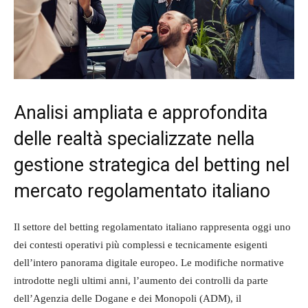
Analisi ampliata e approfondita
delle realtà specializzate nella
gestione strategica del betting nel
mercato regolamentato italiano
Il settore del betting regolamentato italiano rappresenta oggi uno
dei contesti operativi più complessi e tecnicamente esigenti
dell’intero panorama digitale europeo. Le modifiche normative
introdotte negli ultimi anni, l’aumento dei controlli da parte
dell’Agenzia delle Dogane e dei Monopoli (ADM), il