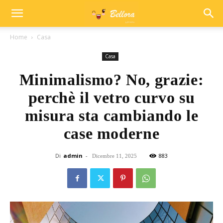
Home
Casa
Casa
Minimalismo? No, grazie:
perchè il vetro curvo su
misura sta cambiando le
case moderne
Di
admin
-
883
Dicembre 11, 2025