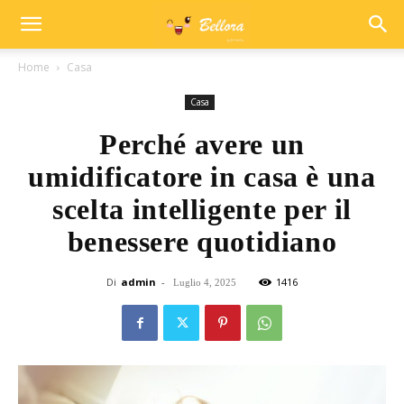
Home
Casa
Casa
Perché avere un
umidificatore in casa è una
scelta intelligente per il
benessere quotidiano
Di
admin
-
1416
Luglio 4, 2025