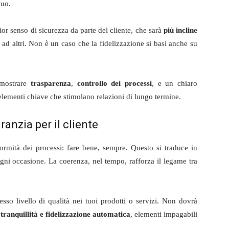
nuo.
or senso di sicurezza da parte del cliente, che sarà
più incline
ad altri. Non è un caso che la fidelizzazione si basi anche su
dimostrare
trasparenza
,
controllo dei processi
, e un chiaro
 elementi chiave che stimolano relazioni di lungo termine.
anzia per il cliente
ormità dei processi: fare bene, sempre. Questo si traduce in
gni occasione. La coerenza, nel tempo, rafforza il legame tra
sso livello di qualità nei tuoi prodotti o servizi. Non dovrà
a
tranquillità e fidelizzazione automatica
, elementi impagabili