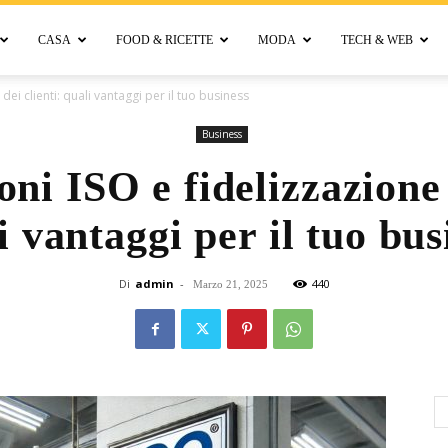
CASA
FOOD & RICETTE
MODA
TECH & WEB
Bellora
 dei clienti: quali vantaggi per il tuo business
Business
oni ISO e fidelizzazione 
i vantaggi per il tuo bus
Di
admin
-
440
Marzo 21, 2025