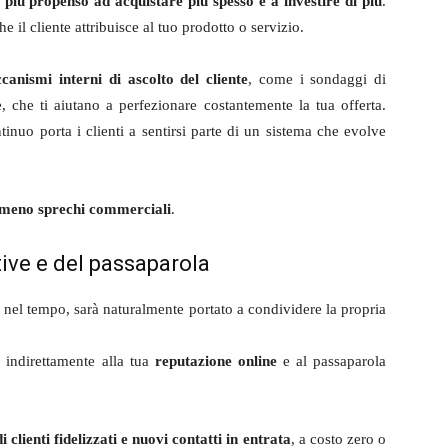
e
più propenso ad acquistare più spesso e a investire di più
.
 il cliente attribuisce al tuo prodotto o servizio.
canismi interni di ascolto del cliente
, come i sondaggi di
 che ti aiutano a perfezionare costantemente la tua offerta.
inuo porta i clienti a sentirsi parte di un sistema che evolve
 e meno sprechi commerciali
.
ive e del passaparola
e nel tempo, sarà naturalmente portato a condividere la propria
 indirettamente alla tua
reputazione online
e al passaparola
di clienti fidelizzati e nuovi contatti in entrata
, a costo zero o