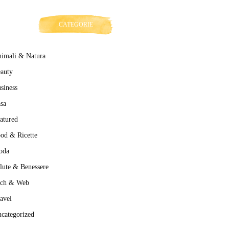
CATEGORIE
imali & Natura
auty
siness
sa
atured
od & Ricette
oda
lute & Benessere
ech & Web
avel
categorized