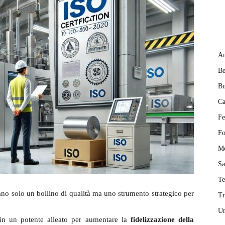
An
Be
Bu
Ca
Fe
Fo
M
Sa
T
no solo un bollino di qualità ma uno strumento strategico per
Tr
Un
n un potente alleato per aumentare la
fidelizzazione della