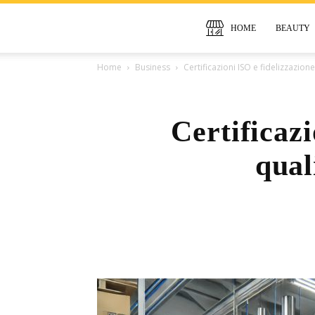
HOME
BEAUTY
Home
Business
Certificazioni ISO e fidelizzazione
Certificazi
qual