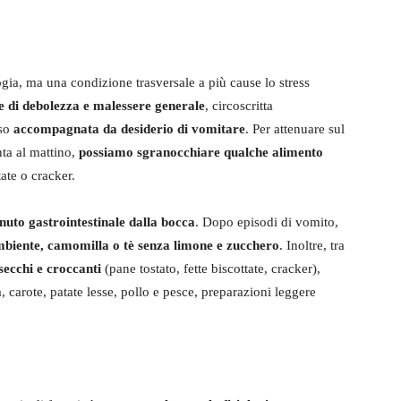
gia, ma una condizione trasversale a più cause lo stress
e di debolezza e malessere generale
, circoscritta
sso
accompagnata da desiderio di vomitare
. Per attenuare sul
nta al mattino,
possiamo sgranocchiare qualche alimento
ate o cracker.
nuto gastrointestinale dalla bocca
. Dopo episodi di vomito,
mbiente, camomilla o tè senza limone e zucchero
. Inoltre, tra
secchi e croccanti
(pane tostato, fette biscottate, cracker),
 carote, patate lesse, pollo e pesce, preparazioni leggere