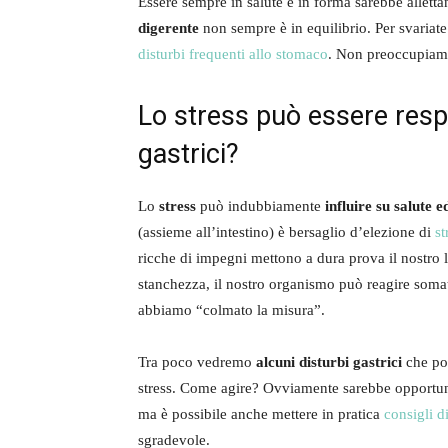
Essere sempre in salute e in forma sarebbe alletta
digerente
non sempre è in equilibrio. Per svariate 
disturbi frequenti allo stomaco
. Non preoccupiamo
Lo stress può essere respo
gastrici?
Lo
stress
può indubbiamente
influire su salute e
(assieme all’intestino) è bersaglio d’elezione di
st
ricche di impegni mettono a dura prova il nostro live
stanchezza, il nostro organismo può reagire somat
abbiamo “colmato la misura”.
Tra poco vedremo
alcuni disturbi gastrici
che pot
stress. Come agire? Ovviamente sarebbe opportuno
ma è possibile anche mettere in pratica
consigli d
sgradevole.