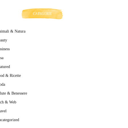
CATEGORIE
imali & Natura
auty
siness
sa
atured
od & Ricette
oda
lute & Benessere
ech & Web
avel
categorized