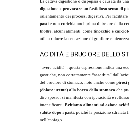
La cattiva digestione o dispepsia è causata da una
digestione e provocare un fastidioso senso di p
rallentamento dei processi digestivi. Per facilitare
pasti
e non corichiamoci prima di tre ore dalla ce
Inoltre, alcuni alimenti, come
finocchio e carciof
utili a ridurre la sensazione di gonfiore e pienezza
ACIDITÀ E BRUCIORE DELLO 
“avere acidità”: questa espressione indica una
ec
gastriche, non correttamente “assorbita” dall’azi
del bruciore di stomaco, noto anche come
pirosi 
(dolore urente) alla bocca dello stomaco
che può
dire spesso, si manifesta con iperacidità e reflus
intensificarsi.
Evitiamo alimenti ad azione acidif
subito dopo i pasti
, poiché la posizione sdraiata fa
nell’esofago.