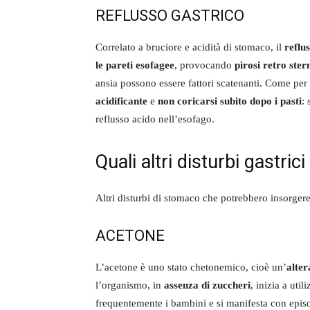
REFLUSSO GASTRICO
Correlato a bruciore e acidità di stomaco, il
reflu
le pareti esofagee
, provocando
pirosi retro ster
ansia possono essere fattori scatenanti. Come per
acidificante
e
non coricarsi subito dopo i pasti
: 
reflusso acido nell’esofago.
Quali altri disturbi gastri
Altri disturbi di stomaco che potrebbero insorger
ACETONE
L’acetone è uno stato chetonemico, cioè un’
alter
l’organismo, in
assenza di zuccheri
, inizia a util
frequentemente i bambini e si manifesta con episod