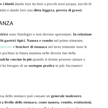
e i bimbi
dando loro da bere a piccoli sorsi (acqua, succhi di
miele) e dando loro una
dieta leggera, povera di grassi
.
DANZA
strico
sono fisiologici e non devono spaventare.
In relazione
i gastrici tipici
.
Nausea e vomito
nel primo trimestre,
stazione
e
bruciore di stomaco
nel terzo trimestre sono le
n pochino la futura mamma nelle diverse fasi della
ualche cuscino in più
quando si dorme possono aiutare a
 si ha bisogno di un
sostegno pratico
in più: facciamoci
ucosa dello stomaco può causare un
generale malessere
,
ti a livello dello stomaco, come nausea, vomito, eruttazioni,