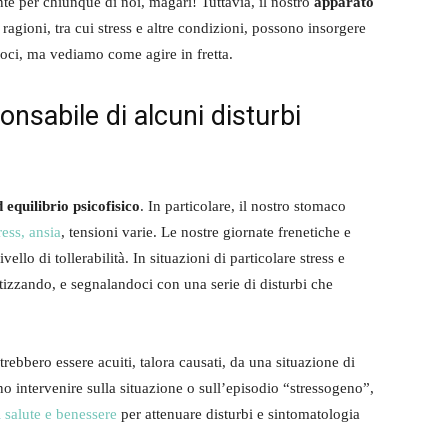
nte per chiunque di noi, magari! Tuttavia, il nostro
apparato
ragioni, tra cui stress e altre condizioni, possono insorgere
ci, ma vediamo come agire in fretta.
nsabile di alcuni disturbi
d equilibrio psicofisico
. In particolare, il nostro stomaco
ress, ansia
, tensioni varie. Le nostre giornate frenetiche e
llo di tollerabilità. In situazioni di particolare stress e
izzando, e segnalandoci con una serie di disturbi che
rebbero essere acuiti, talora causati, da una situazione di
 intervenire sulla situazione o sull’episodio “stressogeno”,
i salute e benessere
per attenuare disturbi e sintomatologia