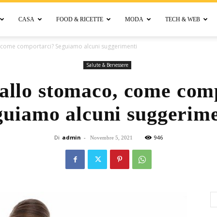
CASA
FOOD & RICETTE
MODA
TECH & WEB
Bellora
, come comportarci? Seguiamo alcuni suggerimenti
Salute & Benessere
 allo stomaco, come com
guiamo alcuni suggerime
Di
admin
-
946
Novembre 5, 2021