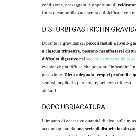
condizione, passeggera, è opportuno di
reidratar
frutta o camomilla zuccherata o dolcificata con 
DISTURBI GASTRICI IN GRAVI
Durante la gravidanza,
piccoli fastidi a livello ga
a ciascun trimestre
,
possono manifestarsi disturb
difficoltà digestive
nel
secondo trimestre della ge
evenienze più diffuse che possono “infastidire” u
gestazione.
Dieta adeguata, respiri profondi e q
sentirsi meglio. In particolare, nel terzo trimestre
aiutare!
DOPO UBRIACATURA
L’impatto di eccessive quantità di alcol sulla m
accompagnato da
una serie di disturbi localizza