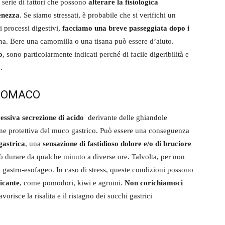
 serie di fattori che possono
alterare la fisiologica
ienezza
. Se siamo stressati, è probabile che si verifichi un
 i processi digestivi,
facciamo una breve passeggiata dopo i
na. Bere una camomilla o una tisana può essere d’aiuto.
o
, sono particolarmente indicati perché di facile digeribilità e
.
STOMACO
cessiva secrezione di acido
derivante delle ghiandole
one protettiva del muco gastrico. Può essere una conseguenza
gastrica
, una
sensazione di fastidioso dolore e/o di bruciore
 durare da qualche minuto a diverse ore. Talvolta, per non
so gastro-esofageo. In caso di stress, queste condizioni possono
icante
, come pomodori, kiwi e agrumi.
Non corichiamoci
vorisce la risalita e il ristagno dei succhi gastrici