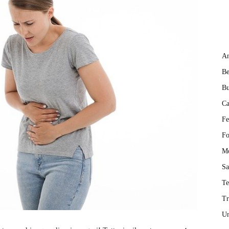
An
Be
Bu
Ca
Fe
Fo
M
Sa
T
Tr
Un