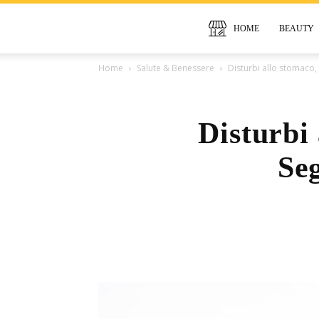
HOME
BEAUTY
Home
Salute & Benessere
Disturbi allo stomaco
Disturbi
Se