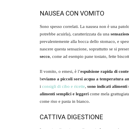
NAUSEA CON VOMITO
Sono spesso correlati. La nausea non è una patolo
potrebbe acuirla), caratterizzata da una
sensazion
prevalentemente alla bocca dello stomaco, e spe
nascere questa sensazione, soprattutto se si prese
secco
, come ad esempio pane tostato, fette biscott
Il vomito, o emesi, è l’
espulsione rapida di conte
b
eviamo a piccoli sorsi acqua a temperatura a
i
consigli di cibo e ricette
,
sono indicati alimenti 
alimenti semplici e leggeri
come mela grattugiata,
come riso e pasta in bianco.
CATTIVA DIGESTIONE