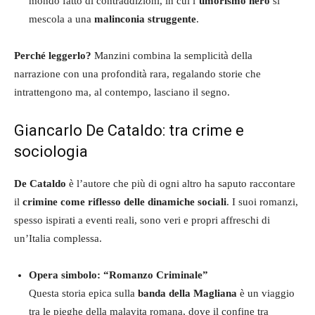
mondo fatto di contraddizioni, in cui l’
umorismo nero
si
mescola a una
malinconia struggente
.
Perché leggerlo?
Manzini combina la semplicità della
narrazione con una profondità rara, regalando storie che
intrattengono ma, al contempo, lasciano il segno.
Giancarlo De Cataldo: tra crime e
sociologia
De Cataldo
è l’autore che più di ogni altro ha saputo raccontare
il
crimine come riflesso delle dinamiche sociali
. I suoi romanzi,
spesso ispirati a eventi reali, sono veri e propri affreschi di
un’Italia complessa.
Opera simbolo: “Romanzo Criminale”
Questa storia epica sulla
banda della Magliana
è un viaggio
tra le pieghe della malavita romana, dove il confine tra