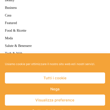
Beauty
Business
Casa
Featured
Food & Ricette
Moda
Salute & Benessere
Tech & Web
Travel
Usiamo cookie per ottimizzare il nostro sito web ed i nostri servizi.
Uncategorized
Tutti i cookie
Nega
Site-map
Informativa privacy
Strumenti Privacy
Cookie policy
Visualizza preference
© Copyright
2026 |
BELLORA
| ALL RIGHTS RESERVED | POWERED BY
JA