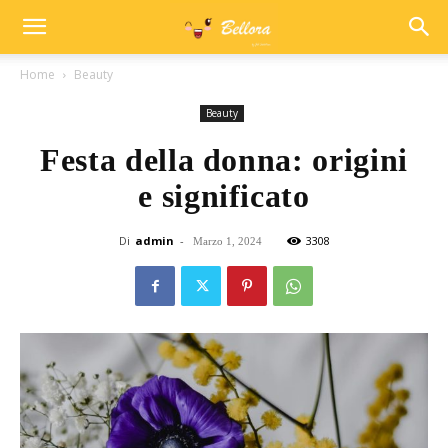
Home
Beauty
Beauty
Festa della donna: origini
e significato
Di
admin
-
3308
Marzo 1, 2024