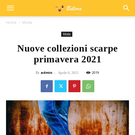
Home
Moda
Moda
Nuove collezioni scarpe
primavera 2021
Di
admin
-
2019
Aprile 6, 2021