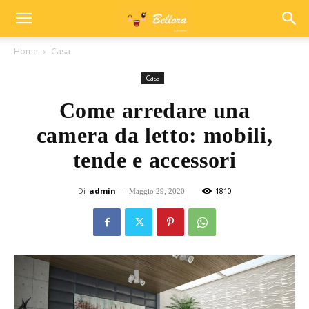
Home
Casa
Casa
Come arredare una
camera da letto: mobili,
tende e accessori
Di
admin
-
1810
Maggio 29, 2020