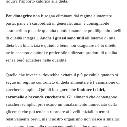
ridurrà l’apporto calorico alla dieta.
Per dimagrire
non bisogna eliminare dal regime alimentare
pasta, pane e i carboidrati in generale, anzi, è consigliabile
assumerli in piccole quantità quotidianamente prediligendo quelli
di qualità integrali.
Anche i grassi sono utili
all’interno di una
dieta ben bilanciata e quindi è bene non esagerare né in difetto
né in eccesso e quindi è preferibile utilizzare prodotti di qualità
senza però accedere nelle quantità.
Quello che invece si dovrebbe evitare il più possibile quando si
segue un regime controllato di dieta alimentare è l’assunzione di
zuccheri semplici. Quindi bisognerebbe
limitare i dolci,
caramelle e bevande zuccherate
. Gli alimenti che contengono
zuccheri semplici provocano un innalzamento immediato della
glicemia che poi tende a ritornare ai livelli iniziali in tempi
relativamente brevi, ma il nostro organismo non riesce a smaltirli
e si accumulano nelle riserve energetiche, che provocano il