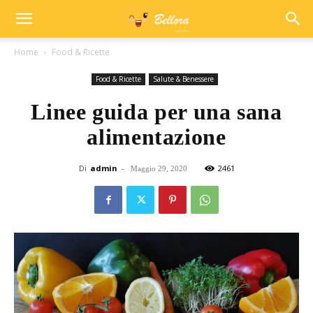
Home
Food & Ricette
Food & Ricette
Salute & Benessere
Linee guida per una sana
alimentazione
Di
admin
-
2461
Maggio 29, 2020