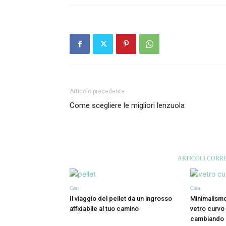
Articolo precedente
Come scegliere le migliori lenzuola
ARTICOLI CORRE
Casa
Casa
Il viaggio del pellet da un ingrosso
Minimalismo
affidabile al tuo camino
vetro curvo
cambiando 