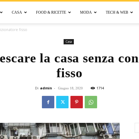
CASA
FOOD & RICETTE
MODA
TECH & WEB
Bellora
izionatore fisso
Casa
escare la casa senza con
fisso
Di
admin
-
1714
Giugno 18, 2020