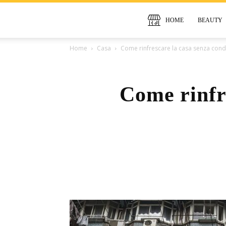
HOME
BEAUTY
Home
Casa
Come rinfrescare la casa senza cond
Come rinfr