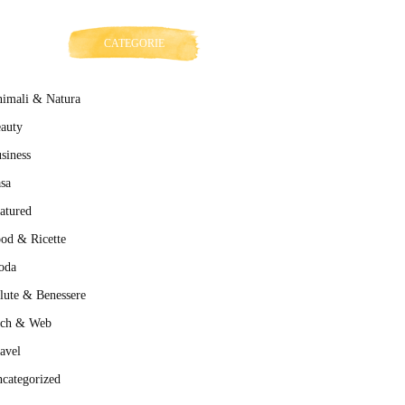
CATEGORIE
imali & Natura
auty
siness
sa
atured
od & Ricette
oda
lute & Benessere
ech & Web
avel
categorized