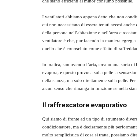
che siano efficienti al minor consumo possibile.
I ventilatori abbiamo appena detto che non cond
cui non necessitano di essere tenuti accesi anche q
della persona nell’abitazione e nell’area circostan
ventilatore è che, pur facendo in maniera egregia 
quello che è conosciuto come effetto di raffredd
In pratica, smuovendo l’aria, creano una sorta di 
evapora, e questo provoca sulla pelle la sensazio
della stanza, ma solo direttamente sulla pelle. P
alcun senso che rimanga in funzione se nella sta
Il raffrescatore evaporativo
Qui siamo di fronte ad un tipo di strumento diverso
condizionatore, ma è decisamente più performante
molto semplicistica di cosa si tratta, possiamo dir