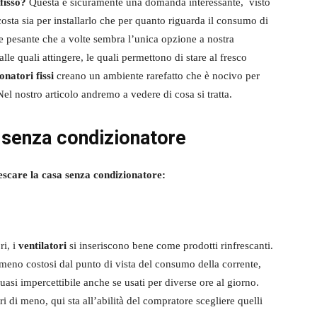
 fisso?
Questa è sicuramente una domanda interessante, visto
osta sia per installarlo che per quanto riguarda il consumo di
te pesante che a volte sembra l’unica opzione a nostra
lle quali attingere, le quali permettono di stare al fresco
onatori fissi
creano un ambiente rarefatto che è nocivo per
Nel nostro articolo andremo a vedere di cosa si tratta.
 senza condizionatore
escare la casa senza condizionatore:
ri, i
ventilatori
si inseriscono bene come prodotti rinfrescanti.
e meno costosi dal punto di vista del consumo della corrente,
 quasi impercettibile anche se usati per diverse ore al giorno.
i di meno, qui sta all’abilità del compratore scegliere quelli