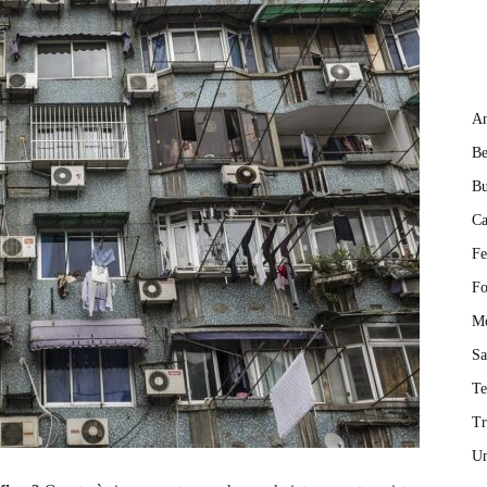
An
Be
Bu
Ca
Fe
Fo
M
Sa
T
Tr
Un