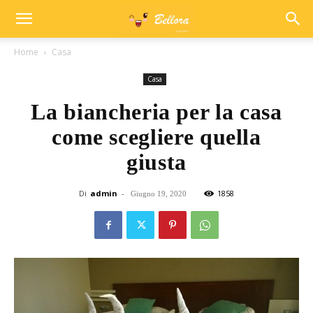
Home
Casa
Casa
La biancheria per la casa
come scegliere quella
giusta
Di
admin
-
1858
Giugno 19, 2020