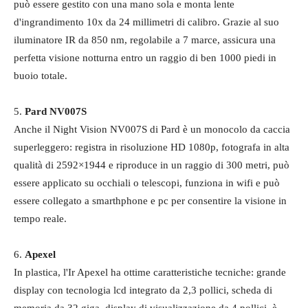
può essere gestito con una mano sola e monta lente
d'ingrandimento 10x da 24 millimetri di calibro. Grazie al suo
iluminatore IR da 850 nm, regolabile a 7 marce, assicura una
perfetta visione notturna entro un raggio di ben 1000 piedi in
buoio totale.
5.
Pard NV007S
Anche il Night Vision NV007S di Pard è un monocolo da caccia
superleggero: registra in risoluzione HD 1080p, fotografa in alta
qualità di 2592×1944 e riproduce in un raggio di 300 metri, può
essere applicato su occhiali o telescopi, funziona in wifi e può
essere collegato a smarthphone e pc per consentire la visione in
tempo reale.
6.
Apexel
In plastica, l'Ir Apexel ha ottime caratteristiche tecniche: grande
display con tecnologia lcd integrato da 2,3 pollici, scheda di
memoria da 32 giga, display di visualizzazione da 4 pollici, è