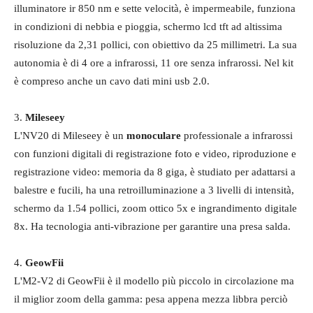
illuminatore ir 850 nm e sette velocità, è impermeabile, funziona
in condizioni di nebbia e pioggia, schermo lcd tft ad altissima
risoluzione da 2,31 pollici, con obiettivo da 25 millimetri. La sua
autonomia è di 4 ore a infrarossi, 11 ore senza infrarossi. Nel kit
è compreso anche un cavo dati mini usb 2.0.
3.
Mileseey
L'NV20 di Mileseey è un
monoculare
professionale a infrarossi
con funzioni digitali di registrazione foto e video, riproduzione e
registrazione video: memoria da 8 giga, è studiato per adattarsi a
balestre e fucili, ha una retroilluminazione a 3 livelli di intensità,
schermo da 1.54 pollici, zoom ottico 5x e ingrandimento digitale
8x. Ha tecnologia anti-vibrazione per garantire una presa salda.
4.
GeowFii
L'‎M2-V2 di GeowFii è il modello più piccolo in circolazione ma
il miglior zoom della gamma: pesa appena mezza libbra perciò