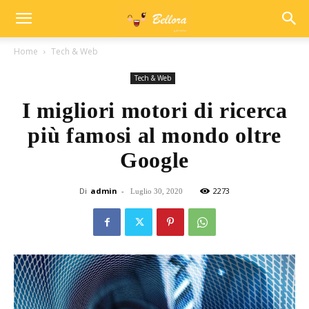
Home
Tech & Web
Tech & Web
I migliori motori di ricerca
più famosi al mondo oltre
Google
Di
admin
-
2273
Luglio 30, 2020