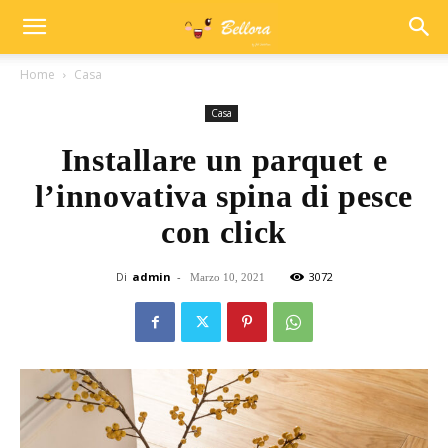
Home
Casa
Casa
Installare un parquet e
l’innovativa spina di pesce
con click
Di
admin
-
3072
Marzo 10, 2021