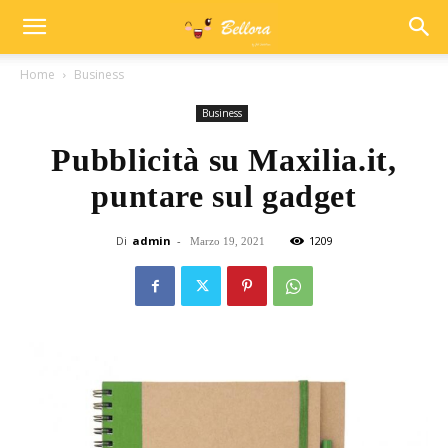
Home
Business
Business
Pubblicità su Maxilia.it,
puntare sul gadget
Di
admin
-
1209
Marzo 19, 2021