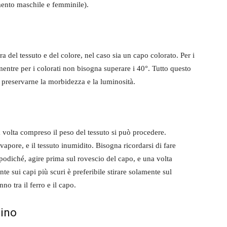
amento maschile e femminile).
a del tessuto e del colore, nel caso sia un capo colorato. Per i
ntre per i colorati non bisogna superare i 40°. Tutto questo
 preservarne la morbidezza e la luminosità.
a volta compreso il peso del tessuto si può procedere.
vapore, e il tessuto inumidito. Bisogna ricordarsi di fare
odiché, agire prima sul rovescio del capo, e una volta
te sui capi più scuri è preferibile stirare solamente sul
no tra il ferro e il capo.
lino