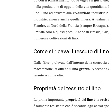
Fu con il
Rinascimento
, dove vigeva il gusto eleg
nella produzione di oggetti della vita quotidiana.
lino. Fino ad arrivare alla
rivoluzione industriale
industrie, emerse anche quella liniera. Attualmen
Fiandre, al Nord della Francia (sempre Bretagna), 
limitata solo a questi paesi. Anche in Brasile, Cil
numerose coltivazioni di lino.
Come si ricava il tessuto di lino
Dalle fibre, prelevate dall’interno della corteccia 
macerazione, si ottiene il
lino grezzo
. A seconda 
tessuto o come olio.
Proprietà del tessuto di lino
La prima importante
proprietà del lino
è la
resis
è talmente resistente che è seconda agli acciai spec