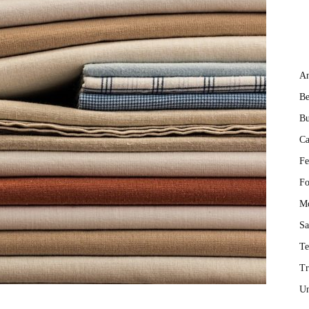
An
Be
Bu
Ca
Fe
Fo
M
Sa
T
Tr
Un