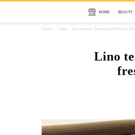
HOME
BEAUTY
Home
Casa
Lino tessuto: fusione perfetta tra sti
Lino te
fre