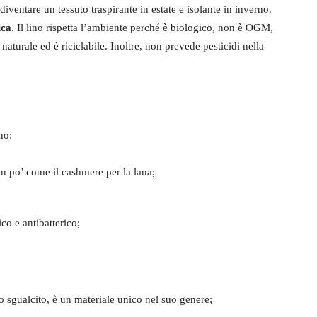
a diventare un tessuto traspirante in estate e isolante in inverno.
ica
. Il lino rispetta l’ambiente perché è biologico, non è OGM,
aturale ed è riciclabile. Inoltre, non prevede pesticidi nella
no:
 un po’ come il cashmere per la lana;
ico e antibatterico;
to sgualcito, è un materiale unico nel suo genere;