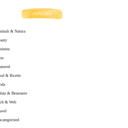
CATEGORIE
imali & Natura
auty
siness
sa
atured
od & Ricette
oda
lute & Benessere
ech & Web
avel
categorized