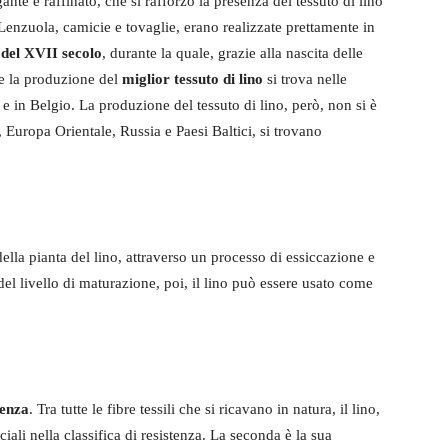
ante e raffinato, che si rafforzò la presenza del tessuto di lino
 Lenzuola, camicie e tovaglie, erano realizzate prettamente in
 del XVII secolo
, durante la quale, grazie alla nascita delle
te la produzione del
miglior tessuto di lino
si trova nelle
e in Belgio. La produzione del tessuto di lino, però, non si è
e, Europa Orientale, Russia e Paesi Baltici, si trovano
della pianta del lino, attraverso un processo di essiccazione e
del livello di maturazione, poi, il lino può essere usato come
tenza
. Tra tutte le fibre tessili che si ricavano in natura, il lino,
iali nella classifica di resistenza. La seconda è la sua