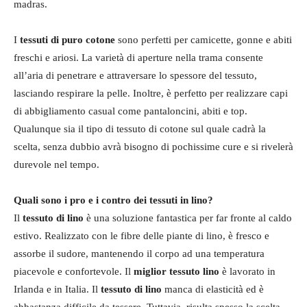
madras.
I
tessuti di puro cotone
sono perfetti per camicette, gonne e abiti
freschi e ariosi. La varietà di aperture nella trama consente
all’aria di penetrare e attraversare lo spessore del tessuto,
lasciando respirare la pelle. Inoltre, è perfetto per realizzare capi
di abbigliamento casual come pantaloncini, abiti e top.
Qualunque sia il tipo di tessuto di cotone sul quale cadrà la
scelta, senza dubbio avrà bisogno di pochissime cure e si rivelerà
durevole nel tempo.
Quali sono i pro e i contro dei tessuti in lino?
Il
tessuto di lino
è una soluzione fantastica per far fronte al caldo
estivo. Realizzato con le fibre delle piante di lino, è fresco e
assorbe il sudore, mantenendo il corpo ad una temperatura
piacevole e confortevole. Il
miglior tessuto lino
è lavorato in
Irlanda e in Italia. Il
tessuto di lino
manca di elasticità ed è
abbastanza difficile da tessere. Tuttavia, risulta spesso la scelta