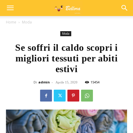
Home
Moda
Moda
Se soffri il caldo scopri i
migliori tessuti per abiti
estivi
Di
admin
-
15454
Aprile 15, 2020