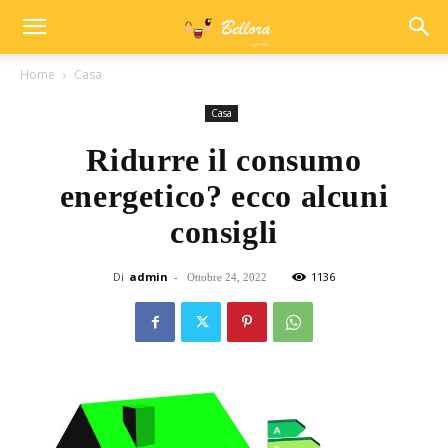
Home
Casa
Casa
Ridurre il consumo
energetico? ecco alcuni
consigli
Di
admin
-
1136
Ottobre 24, 2022