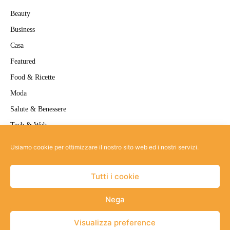
Beauty
Business
Casa
Featured
Food & Ricette
Moda
Salute & Benessere
Tech & Web
Travel
Usiamo cookie per ottimizzare il nostro sito web ed i nostri servizi.
Uncategorized
Tutti i cookie
Nega
Site-map
Informativa privacy
Strumenti Privacy
Cookie policy
Visualizza preference