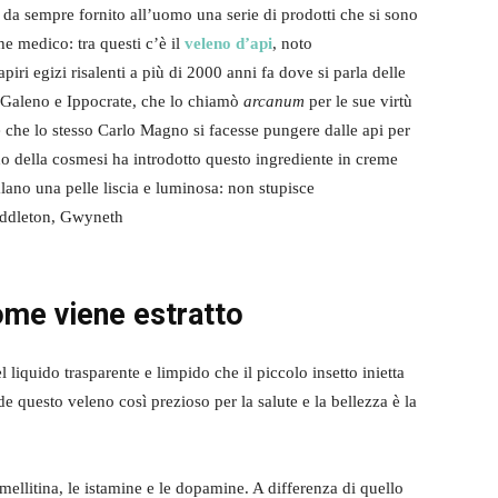
da sempre fornito all’uomo una serie di prodotti che si sono
he medico: tra questi c’è il
veleno d’api
, noto
piri egizi risalenti a più di 2000 anni fa dove si parla delle
; Galeno e Ippocrate, che lo chiamò
arcanum
per le sue virtù
 che lo stesso Carlo Magno si facesse pungere dalle api per
o della cosmesi ha introdotto questo ingrediente in creme
lano una pelle liscia e luminosa: non stupisce
Middleton, Gwyneth
ome viene estratto
el liquido trasparente e limpido che il piccolo insetto inietta
e questo veleno così prezioso per la salute e la bellezza è la
 mellitina, le istamine e le dopamine. A differenza di quello