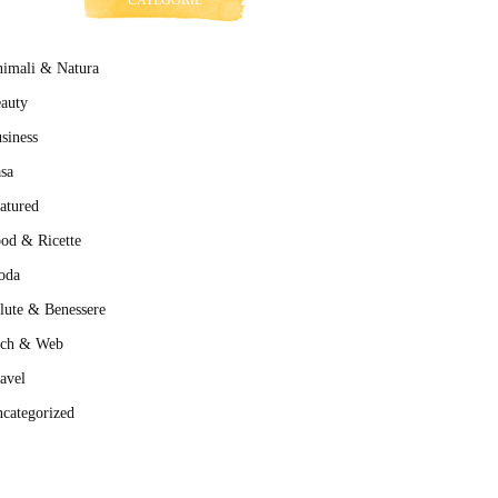
CATEGORIE
imali & Natura
auty
siness
sa
atured
od & Ricette
oda
lute & Benessere
ech & Web
avel
categorized