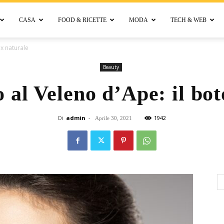
CASA
FOOD & RICETTE
MODA
TECH & WEB
Bellora
ox naturale
Beauty
 al Veleno d’Ape: il bot
Di
admin
-
1942
Aprile 30, 2021