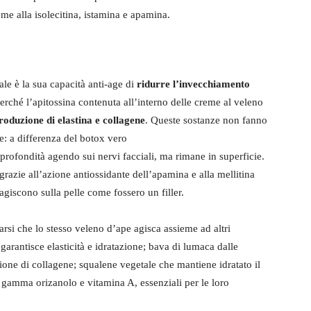
eme alla isolecitina, istamina e apamina.
le è la sua capacità anti-age di
ridurre l’invecchiamento
rché l’apitossina contenuta all’interno delle creme al veleno
roduzione di elastina e collagene
. Queste sostanze non fanno
e: a differenza del botox vero
profondità agendo sui nervi facciali, ma rimane in superficie.
a grazie all’azione antiossidante dell’apamina e alla mellitina
iscono sulla pelle come fossero un filler.
tarsi che lo stesso veleno d’ape agisca assieme ad altri
 garantisce elasticità e idratazione; bava di lumaca dalle
zione di collagene; squalene vegetale che mantiene idratato il
; gamma orizanolo e vitamina A, essenziali per le loro