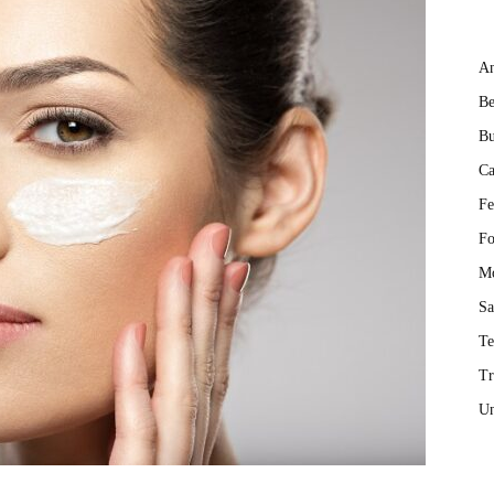
An
Be
Bu
Ca
Fe
Fo
M
Sa
T
Tr
Un