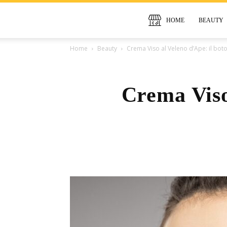
HOME
BEAUTY
Home
Beauty
Crema Viso al Veleno d’Ape: il bot
Crema Viso