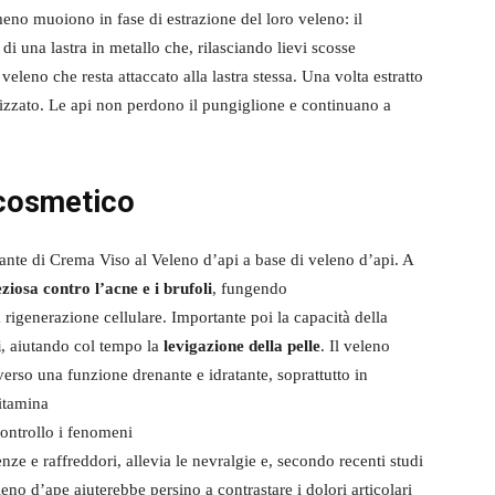
eno muoiono in fase di estrazione del loro veleno: il
i una lastra in metallo che, rilasciando lievi scosse
veleno che resta attaccato alla lastra stessa. Una volta estratto
ilizzato. Le api non perdono il pungiglione e continuano a
 cosmetico
ante di Crema Viso al Veleno d’api a base di veleno d’api. A
ziosa contro l’acne e i brufoli
, fungendo
a rigenerazione cellulare. Importante poi la capacità della
i
, aiutando col tempo la
levigazione della pelle
. Il veleno
verso una funzione drenante e idratante, soprattutto in
itamina
ontrollo i fenomeni
enze e raffreddori, allevia le nevralgie e, secondo recenti studi
leno d’ape aiuterebbe persino a contrastare i dolori articolari