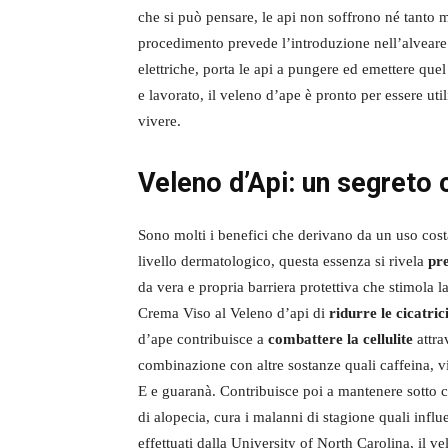
che si può pensare, le api non soffrono né tanto m
procedimento prevede l’introduzione nell’alveare d
elettriche, porta le api a pungere ed emettere quel 
e lavorato, il veleno d’ape è pronto per essere ut
vivere.
Veleno d’Api: un segreto
Sono molti i benefici che derivano da un uso cost
livello dermatologico, questa essenza si rivela
pre
da vera e propria barriera protettiva che stimola l
Crema Viso al Veleno d’api di
ridurre le cicatric
d’ape contribuisce a
combattere la cellulite
attra
combinazione con altre sostanze quali caffeina, v
E e guaranà. Contribuisce poi a mantenere sotto c
di alopecia, cura i malanni di stagione quali influ
effettuati dalla University of North Carolina, il ve