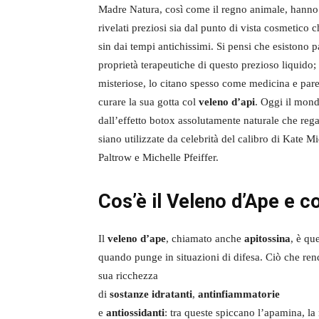
Madre Natura, così come il regno animale, hanno 
rivelati preziosi sia dal punto di vista cosmetico c
sin dai tempi antichissimi. Si pensi che esistono pa
proprietà terapeutiche di questo prezioso liquido
misteriose, lo citano spesso come medicina e pare
curare la sua gotta col
veleno d’api
. Oggi il mond
dall’effetto botox assolutamente naturale che rega
siano utilizzate da celebrità del calibro di Kate 
Paltrow e Michelle Pfeiffer.
Cos’è il Veleno d’Ape e c
Il
veleno d’ape
, chiamato anche
apitossina
, è qu
quando punge in situazioni di difesa. Ciò che rend
sua ricchezza
di
sostanze idratanti
,
antinfiammatorie
e
antiossidanti
: tra queste spiccano l’apamina, la