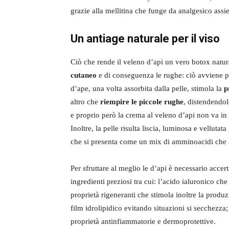
grazie alla mellitina che funge da analgesico assi
Un antiage naturale per il viso
Ciò che rende il veleno d’api un vero botox natura
cutaneo
e di conseguenza le rughe: ciò avviene pe
d’ape, una volta assorbita dalla pelle, stimola la
p
altro che
riempire le piccole rughe
, distendendol
e proprio però la crema al veleno d’api non va in 
Inoltre, la pelle risulta liscia, luminosa e vellutat
che si presenta come un mix di amminoacidi che ag
Per sfruttare al meglio le d’api è necessario accer
ingredienti preziosi tra cui: l’acido ialuronico che
proprietà rigeneranti che stimola inoltre la produ
film idrolipidico evitando situazioni si secchezza
proprietà antinfiammatorie e dermoprotettive.