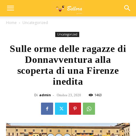
Home
Uncategorized
Uncategorized
Sulle orme delle ragazze di
Donnavventura alla
scoperta di una Firenze
inedita
Di
admin
-
1463
Ottobre 23, 2020