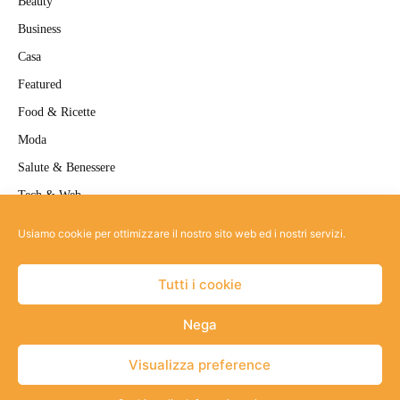
Beauty
Business
Casa
Featured
Food & Ricette
Moda
Salute & Benessere
Tech & Web
Travel
Usiamo cookie per ottimizzare il nostro sito web ed i nostri servizi.
Uncategorized
Tutti i cookie
Nega
Site-map
Informativa privacy
Strumenti Privacy
Cookie policy
Visualizza preference
© Copyright
2026 |
BELLORA
| ALL RIGHTS RESERVED | POWERED BY
JA