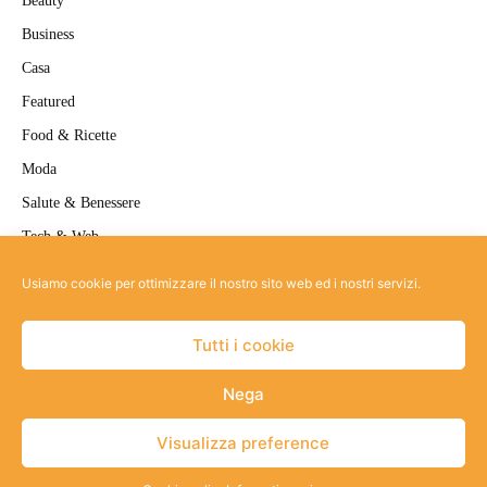
Beauty
Business
Casa
Featured
Food & Ricette
Moda
Salute & Benessere
Tech & Web
Travel
Usiamo cookie per ottimizzare il nostro sito web ed i nostri servizi.
Uncategorized
Tutti i cookie
Nega
Site-map
Informativa privacy
Strumenti Privacy
Cookie policy
Visualizza preference
© Copyright
2026 |
BELLORA
| ALL RIGHTS RESERVED | POWERED BY
JA