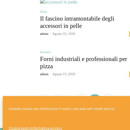
Moda
Il fascino intramontabile degli
accessori in pelle
-
admin
Agosto 25, 2020
Business
Forni industriali e professionali per
pizza
-
admin
Agosto 15, 2020
...
...
1
19
20
21
Usiamo cookie per ottimizzare il nostro sito web ed i nostri servizi.
Cookie policy
Informativa privacy