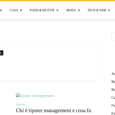
CASA
FOOD & RICETTE
MODA
TECH & WEB
Bellora
i
An
Be
Bu
Ca
Business
Fe
Chi è tipster management e cosa fa
Fo