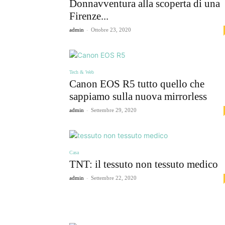
Donnavventura alla scoperta di una
Firenze...
-
admin
Ottobre 23, 2020
Tech & Web
Canon EOS R5 tutto quello che
sappiamo sulla nuova mirrorless
-
admin
Settembre 29, 2020
Casa
TNT: il tessuto non tessuto medico
-
admin
Settembre 22, 2020