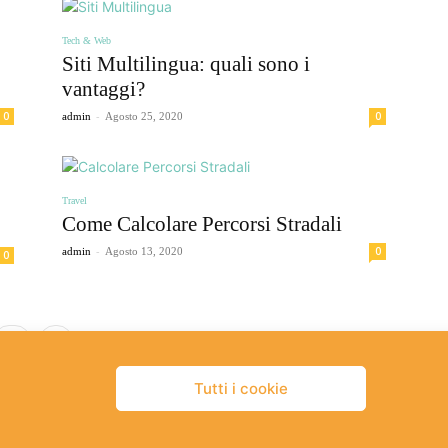
Tech & Web
Siti Multilingua: quali sono i
vantaggi?
-
0
0
admin
Agosto 25, 2020
Travel
Come Calcolare Percorsi Stradali
-
0
admin
Agosto 13, 2020
0
25
Pagina 20 di 25
Tutti i cookie