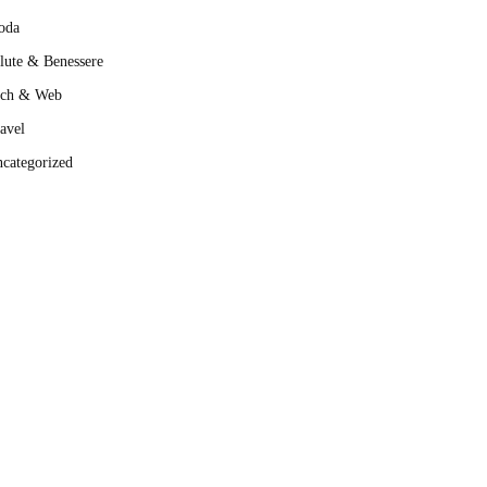
oda
lute & Benessere
ech & Web
avel
categorized