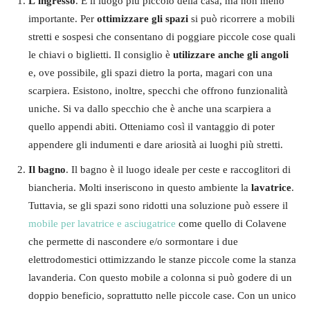
L’ingresso
. È il luogo più piccolo della casa, ma non meno
importante. Per
ottimizzare gli spazi
si può ricorrere a mobili
stretti e sospesi che consentano di poggiare piccole cose quali
le chiavi o biglietti. Il consiglio è
utilizzare anche gli angoli
e, ove possibile, gli spazi dietro la porta, magari con una
scarpiera. Esistono, inoltre, specchi che offrono funzionalità
uniche. Si va dallo specchio che è anche una scarpiera a
quello appendi abiti. Otteniamo così il vantaggio di poter
appendere gli indumenti e dare ariosità ai luoghi più stretti.
Il bagno
. Il bagno è il luogo ideale per ceste e raccoglitori di
biancheria. Molti inseriscono in questo ambiente la
lavatrice
.
Tuttavia, se gli spazi sono ridotti una soluzione può essere il
mobile per lavatrice e asciugatrice
come quello di Colavene
che permette di nascondere e/o sormontare i due
elettrodomestici ottimizzando le stanze piccole come la stanza
lavanderia. Con questo mobile a colonna si può godere di un
doppio beneficio, soprattutto nelle piccole case. Con un unico