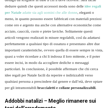
dettagli da scegliere in base a chi li deve ricevere. Sarà facile
dedurre quindi che questi accessori moda sono delle
idee regali
per Natale
adatte sia agli uomini che alle donne
, eleganti o
meno, in quanto possono essere fabbricati con materiali preziosi
come oro e argento ma anche con alternative economiche come
acciaio, caucciù, cuoio e pietre laviche. Solitamente questi
articoli vengono realizzati in misure regolabili, così da adattarsi
perfettamente a qualsiasi tipo di ossatura e presentano altre due
importanti caratteristiche, ovvero quella di essere sempre in vista,
quasi a voler ricordare a chi li indossa il loro mittente, e il poter
essere incisi, in modo da accogliere dediche o messaggi
particolari. In conclusione, è possibile affermare che chi cerca
idee regali per Natale facili da reperire e indirizzabili verso
qualsiasi persona a prescindere dal genere e dall’età, deve optare
per gli intramontabili
braccialetti e collane personalizzabili
.
Addobbi natalizi – Meglio rimanere sui