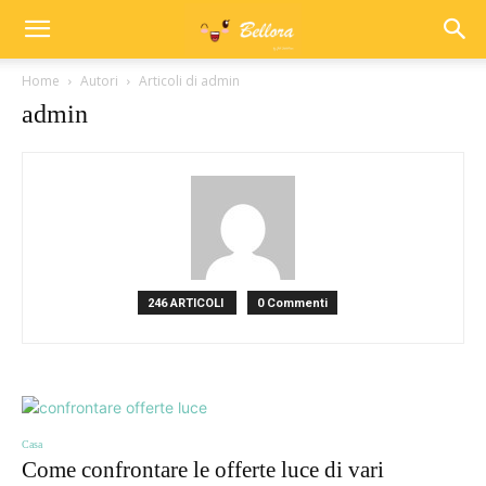
Home
Autori
Articoli di admin
admin
246 ARTICOLI
0 Commenti
Casa
Come confrontare le offerte luce di vari