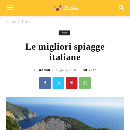
Home
Travel
Travel
Le migliori spiagge
italiane
Di
admin
-
2277
Luglio 1, 2020