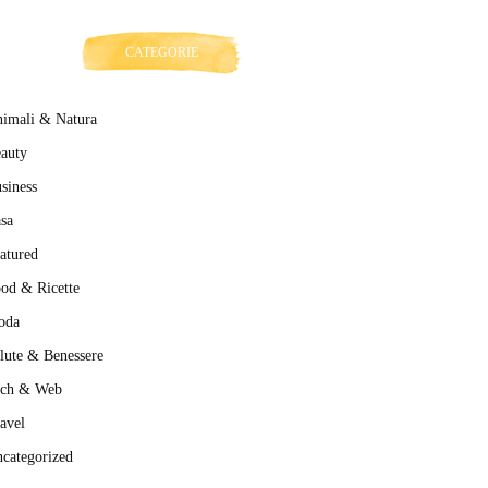
CATEGORIE
imali & Natura
auty
siness
sa
atured
od & Ricette
oda
lute & Benessere
ech & Web
avel
categorized