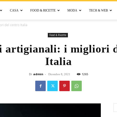
CASA
FOOD & RICETTE
MODA
TECH & WEB
Bellora
ori del centro Italia
Food & Ricette
 artigianali: i migliori 
Italia
Di
admin
-
1265
Dicembre 8, 2021