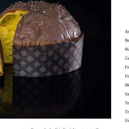
An
Be
Bu
Ca
Fe
Fo
M
Sa
T
Tr
Un