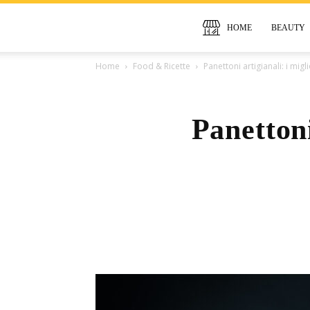
HOME
BEAUTY
Home
Food & Ricette
Panettoni artigianali: i migli
Panettoni