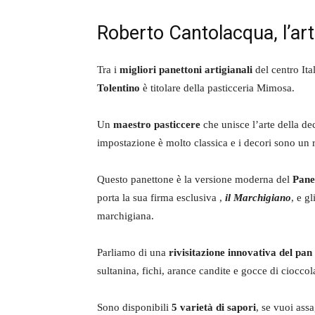
Roberto Cantolacqua, l’art
Tra i
migliori panettoni artigianali
del centro Ita
Tolentino
è titolare della pasticceria Mimosa.
Un
maestro pasticcere
che unisce l’arte della de
impostazione è molto classica e i decori sono un ric
Questo panettone è la versione moderna del
Pane
porta la sua firma esclusiva ,
il Marchigiano
, e g
marchigiana.
Parliamo di una
rivisitazione innovativa del pan
sultanina, fichi, arance candite e gocce di cioccola
Sono disponibili
5 varietà di sapori
, se vuoi assa