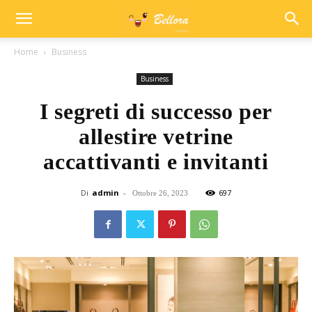
Home
Business
Business
I segreti di successo per
allestire vetrine
accattivanti e invitanti
Di
admin
-
697
Ottobre 26, 2023